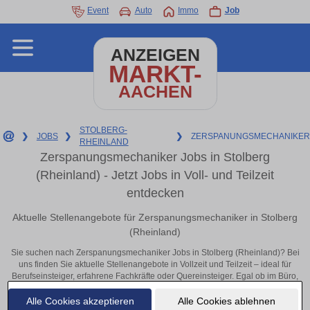
Event
Auto
Immo
Job
ANZEIGEN
MARKT-
AACHEN
STOLBERG-
❯
JOBS
❯
❯
ZERSPANUNGSMECHANIKER
RHEINLAND
Zerspanungsmechaniker Jobs in Stolberg
(Rheinland) - Jetzt Jobs in Voll- und Teilzeit
entdecken
Aktuelle Stellenangebote für Zerspanungsmechaniker in Stolberg
(Rheinland)
Sie suchen nach Zerspanungsmechaniker Jobs in Stolberg (Rheinland)? Bei
uns finden Sie aktuelle Stellenangebote in Vollzeit und Teilzeit – ideal für
Berufseinsteiger, erfahrene Fachkräfte oder Quereinsteiger. Egal ob im Büro,
vor Ort oder remote: Entdecken Sie jetzt neue Chancen in Ihrer Region und
bewerben Sie sich direkt auf passende Zerspanungsmechaniker-Stellen in
Alle Cookies akzeptieren
Alle Cookies ablehnen