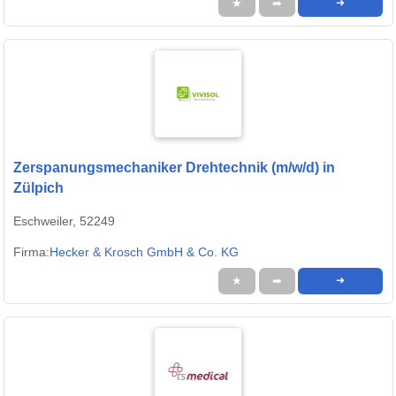
★
➦
➜
Zerspanungsmechaniker Drehtechnik (m/w/d) in
Zülpich
Eschweiler, 52249
Firma:
Hecker & Krosch GmbH & Co. KG
★
➦
➜