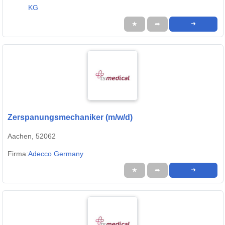
KG
★
➦
➜
Zerspanungsmechaniker (m/w/d)
Aachen, 52062
Firma:
Adecco Germany
★
➦
➜