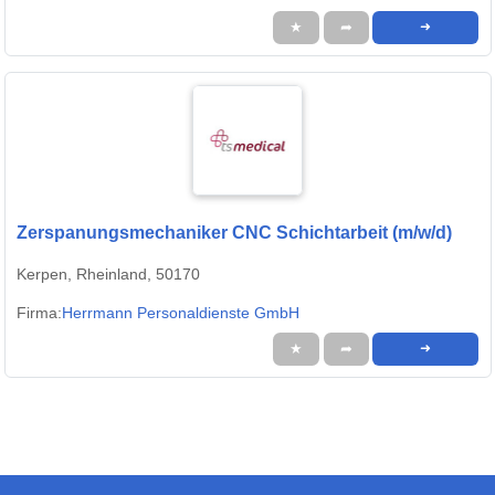
★
➦
➜
Zerspanungsmechaniker CNC Schichtarbeit (m/w/d)
Kerpen, Rheinland, 50170
Firma:
Herrmann Personaldienste GmbH
★
➦
➜