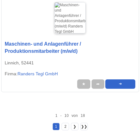
Maschinen- und Anlagenführer /
Produktionsmitarbeiter (m/w/d)
Linnich, 52441
Firma:
Randers Tegl GmbH
★
➦
➜
1 - 10 von 18
1
2
❯
❯❯