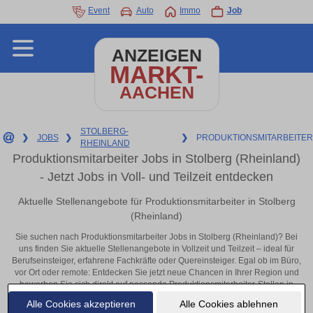
Event
Auto
Immo
Job
ANZEIGEN
MARKT-
AACHEN
STOLBERG-
❯
JOBS
❯
❯
PRODUKTIONSMITARBEITER
RHEINLAND
Produktionsmitarbeiter Jobs in Stolberg (Rheinland)
- Jetzt Jobs in Voll- und Teilzeit entdecken
Aktuelle Stellenangebote für Produktionsmitarbeiter in Stolberg
(Rheinland)
Sie suchen nach Produktionsmitarbeiter Jobs in Stolberg (Rheinland)? Bei
uns finden Sie aktuelle Stellenangebote in Vollzeit und Teilzeit – ideal für
Berufseinsteiger, erfahrene Fachkräfte oder Quereinsteiger. Egal ob im Büro,
vor Ort oder remote: Entdecken Sie jetzt neue Chancen in Ihrer Region und
bewerben Sie sich direkt auf passende Produktionsmitarbeiter-Stellen in
Stolberg (Rheinland)!
Alle Cookies akzeptieren
Alle Cookies ablehnen