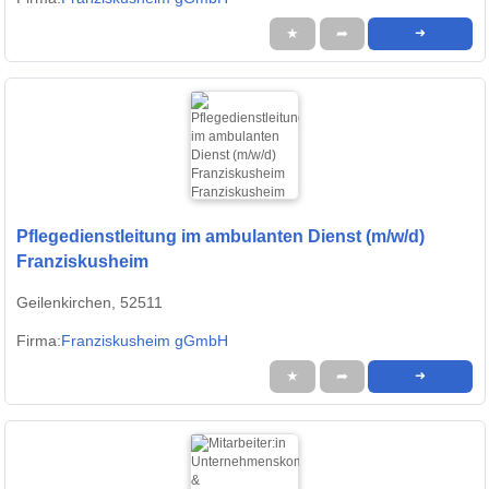
★
➦
➜
Pflegedienstleitung im ambulanten Dienst (m/w/d)
Franziskusheim
Geilenkirchen, 52511
Firma:
Franziskusheim gGmbH
★
➦
➜