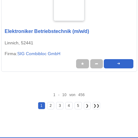
Elektroniker Betriebstechnik (m/w/d)
Linnich, 52441
Firma:
SIG Combibloc GmbH
★
➦
➜
1 - 10 von 456
1
2
3
4
5
❯
❯❯