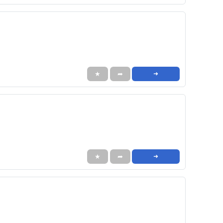
★
➦
➜
★
➦
➜