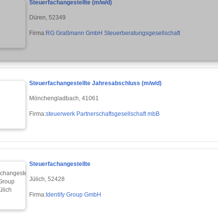
Steuerfachangestellte (m/w/d)
Düren, 52349
Firma:
RG Graßmann GmbH Steuerberatungsgesellschaft
Steuerfachangestellte Jahresabschluss (m/w/d)
Mönchengladbach, 41061
Firma:
steuerwerk Partnerschaftsgesellschaft mbB
Steuerfachangestellte
Jülich, 52428
Firma:
Identify Group GmbH