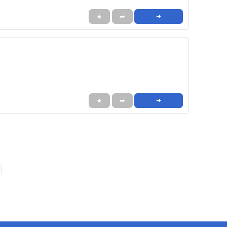
★
➦
➜
★
➦
➜
❯