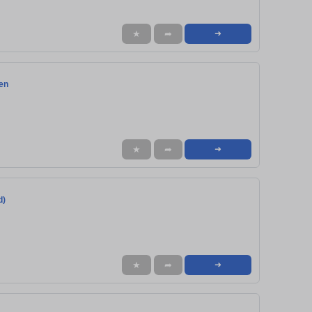
★
➦
➜
sen
★
➦
➜
d)
★
➦
➜