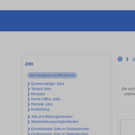
❯
J
Jobs
Hier Angebot veröffentlichen
❯ Quereinsteiger Jobs
Sie such
❯ Teilzeit Jobs
erfahr
❯ Minijobs
❯ Home-Office Jobs
❯ Remote Jobs
❯ Ausbildung
❯ Job und Bildungsmessen
❯ Weiterbildungsmöglichkeiten
❯ Einzelhandel Jobs in Geilenkirchen
❯ Gastronomie Jobs in Geilenkirchen