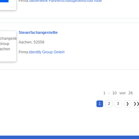
Firma:
steuerwerk Partnerschaftsgesellschaft mbB
Steuerfachangestellte
Aachen, 52058
Firma:
Identify Group GmbH
1 - 10 von 26
1
2
3
❯
❯