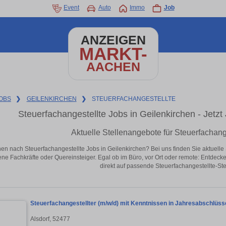
Event
Auto
Immo
Job
ANZEIGEN
MARKT-
AACHEN
OBS
❯
GEILENKIRCHEN
❯
STEUERFACHANGESTELLTE
Steuerfachangestellte Jobs in Geilenkirchen - Jetzt 
Aktuelle Stellenangebote für Steuerfachang
en nach Steuerfachangestellte Jobs in Geilenkirchen? Bei uns finden Sie aktuelle St
ene Fachkräfte oder Quereinsteiger. Egal ob im Büro, vor Ort oder remote: Entdeck
direkt auf passende Steuerfachangestellte-Ste
Steuerfachangestellter (m/w/d) mit Kenntnissen in Jahresabschlüs
Alsdorf, 52477