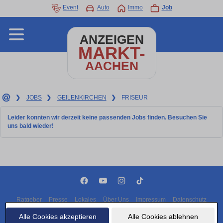
Event
Auto
Immo
Job
ANZEIGEN
MARKT-
AACHEN
❯
JOBS
❯
GEILENKIRCHEN
❯
FRISEUR
Leider konnten wir derzeit keine passenden Jobs finden. Besuchen Sie
uns bald wieder!
Ratgeber
Presse
Lokales
Über Uns
Impressum
Datenschutz
Cookies
Alle Cookies akzeptieren
Alle Cookies ablehnen