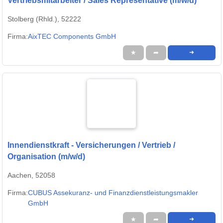
Vertriebsmitarbeiter / Sales Representative (m/w/d)
Stolberg (Rhld.), 52222
Firma:
AixTEC Components GmbH
★
➦
➜
Innendienstkraft - Versicherungen / Vertrieb /
Organisation (m/w/d)
Aachen, 52058
Firma:
CUBUS Assekuranz- und Finanzdienstleistungsmakler
GmbH
★
➦
➜