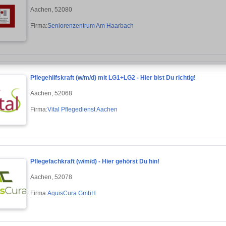
Aachen, 52080
Firma:
Seniorenzentrum Am Haarbach
Pflegehilfskraft (w/m/d) mit LG1+LG2 - Hier bist Du richtig!
Aachen, 52068
Firma:
Vital Pflegedienst Aachen
Pflegefachkraft (w/m/d) - Hier gehörst Du hin!
Aachen, 52078
Firma:
AquisCura GmbH