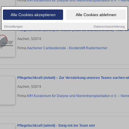
Firma:
KfH Kuratorium für Dialyse und Nierentransplantation e.V. – Ni
Alle Cookies akzeptieren
Alle Cookies ablehnen
Einstellungen
Datenschutzerklärung
Pflegefachkraft (m/w/d) in Teilzeit (max. 35 Stunden/Woche) - Hier w
Aachen, 52074
Firma:
Aachener Caritasdienste - Klosterstift Radermecher
Pflegefachkraft (m/w/d) – Zur Verstärkung unseres Teams suchen wi
Aachen, 52074
Firma:
KfH Kuratorium für Dialyse und Nierentransplantation e.V. – Ni
Pflegefachkraft (w/m/d) - Steig mit ins Team ein!