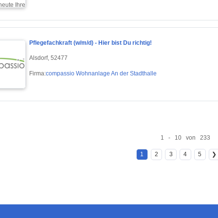
Pflegefachkraft (w/m/d) - Hier bist Du richtig!
Alsdorf, 52477
Firma:
compassio Wohnanlage An der Stadthalle
1 - 10 von 233
1
2
3
4
5
❯