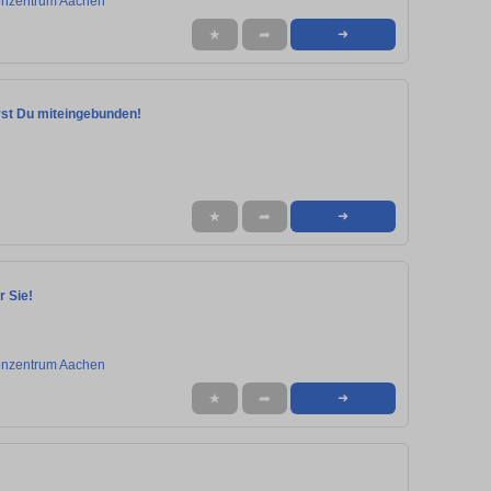
erenzentrum Aachen
★
➦
➜
irst Du miteingebunden!
★
➦
➜
r Sie!
erenzentrum Aachen
★
➦
➜