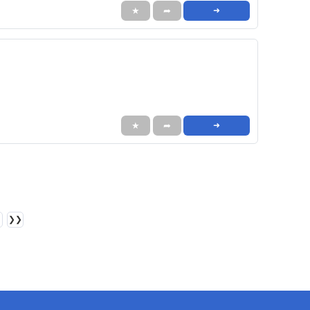
★
➦
➜
★
➦
➜
❯❯