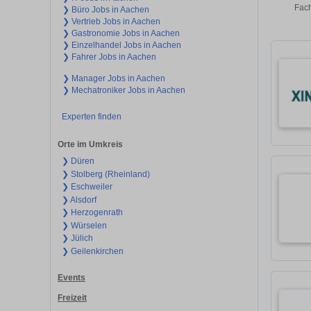
Fach
❯ Büro Jobs in Aachen
❯ Vertrieb Jobs in Aachen
❯ Gastronomie Jobs in Aachen
❯ Einzelhandel Jobs in Aachen
❯ Fahrer Jobs in Aachen
❯ Manager Jobs in Aachen
❯ Mechatroniker Jobs in Aachen
Experten finden
Orte im Umkreis
❯ Düren
❯ Stolberg (Rheinland)
❯ Eschweiler
❯ Alsdorf
❯ Herzogenrath
❯ Würselen
❯ Jülich
❯ Geilenkirchen
Events
Freizeit