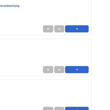
tverantwortung
★
➦
➜
★
➦
➜