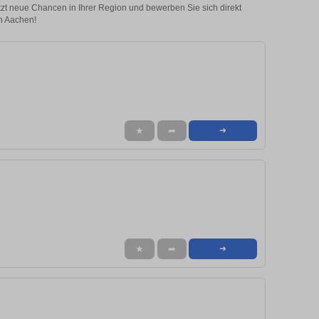
etzt neue Chancen in Ihrer Region und bewerben Sie sich direkt
n Aachen!
★
➦
➜
★
➦
➜