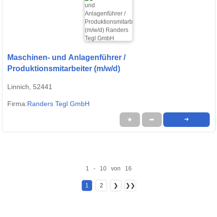
Maschinen- und Anlagenführer /
Produktionsmitarbeiter (m/w/d)
Linnich, 52441
Firma:
Randers Tegl GmbH
★
➦
➜
1 - 10 von 16
1
2
❯
❯❯