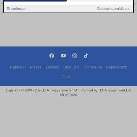
Einstellungen
Datenschutzerklärung
Ratgeber
Presse
Lokales
Über Uns
Impressum
Datenschutz
Cookies
Copyright © 2000 - 2026 | 1A Infosysteme GmbH | Content by: 1A-Anzeigenmarkt.de
09.08.2026