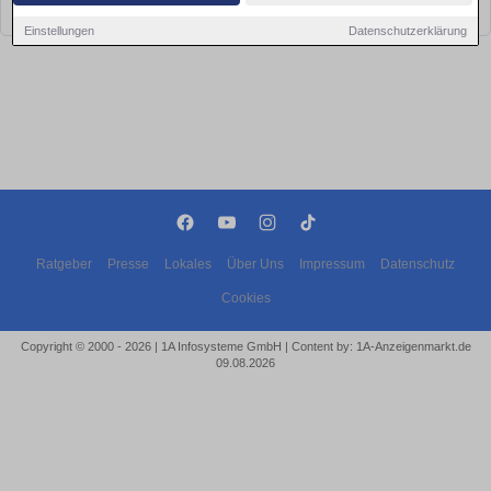
bald wieder vorbei!
Einstellungen
Datenschutzerklärung
Ratgeber
Presse
Lokales
Über Uns
Impressum
Datenschutz
Cookies
Copyright © 2000 - 2026 | 1A Infosysteme GmbH | Content by: 1A-Anzeigenmarkt.de
09.08.2026