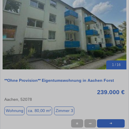
1 / 16
**Ohne Provision** Eigentumswohnung in Aachen Forst
239.000 €
Aachen, 52078
Wohnung
ca. 80,00 m²
Zimmer 3
★
➦
➜