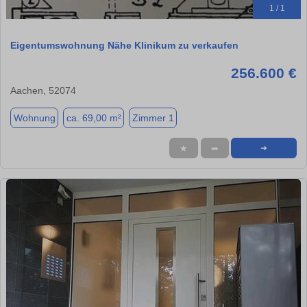
1 / 1
Eigentumswohnung Nähe Klinikum zu verkaufen
256.600 €
Aachen, 52074
Wohnung
ca. 69,00 m²
Zimmer 1
★
➦
➜