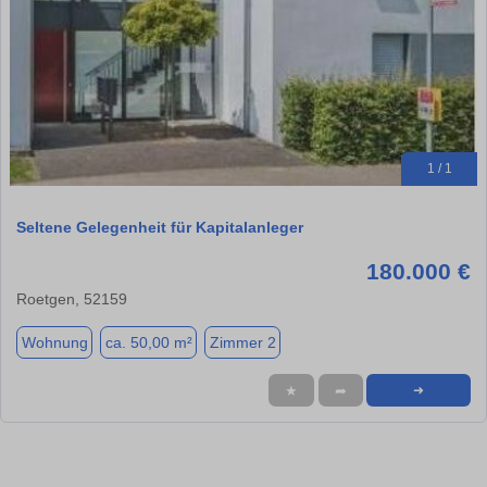
1 / 1
Seltene Gelegenheit für Kapitalanleger
180.000 €
Roetgen, 52159
Wohnung
ca. 50,00 m²
Zimmer 2
★
➦
➜