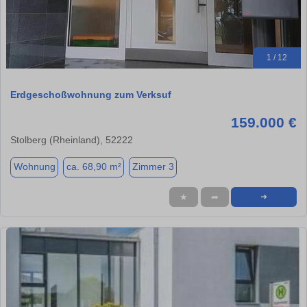
1 / 12
Erdgeschoßwohnung zum Verksuf
159.000 €
Stolberg (Rheinland), 52222
Wohnung
ca. 68,90 m²
Zimmer 3
★
➦
➜