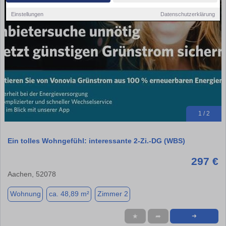
Einstellungen
Datenschutzerklärung
1 / 2
Ein tolles Wohngefühl: interessante 2-Zi.-DG (WBS)
297 €
Aachen, 52078
Wohnung
ca. 48,89 m²
Zimmer 2
★
➦
➜