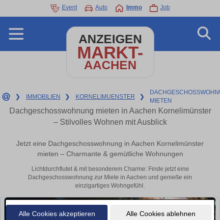
Event
Auto
Immo
Job
ANZEIGEN
MARKT-
AACHEN
DACHGESCHOSSWOHN
❯
IMMOBILIEN
❯
KORNELIMUENSTER
❯
MIETEN
Dachgeschosswohnung mieten in Aachen Kornelimünster
– Stilvolles Wohnen mit Ausblick
Jetzt eine Dachgeschosswohnung in Aachen Kornelimünster
mieten – Charmante & gemütliche Wohnungen
Lichtdurchflutet & mit besonderem Charme: Finde jetzt eine
Dachgeschosswohnung zur Miete in Aachen und genieße ein
einzigartiges Wohngefühl.
Alle Cookies akzeptieren
Alle Cookies ablehnen