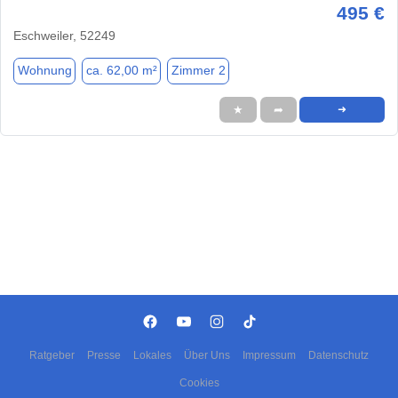
495 €
Eschweiler, 52249
Wohnung
ca. 62,00 m²
Zimmer 2
★
➦
➜
Ratgeber
Presse
Lokales
Über Uns
Impressum
Datenschutz
Cookies