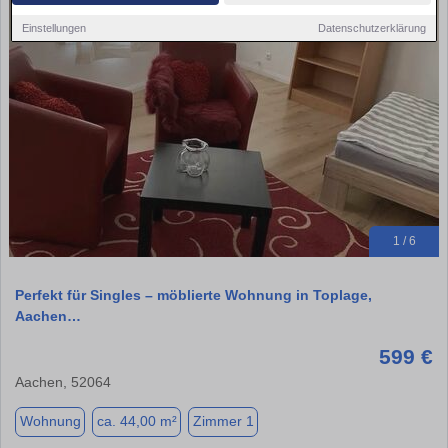
Einstellungen
Datenschutzerklärung
1 / 6
Perfekt für Singles – möblierte Wohnung in Toplage,
Aachen…
599 €
Aachen, 52064
Wohnung
ca. 44,00 m²
Zimmer 1