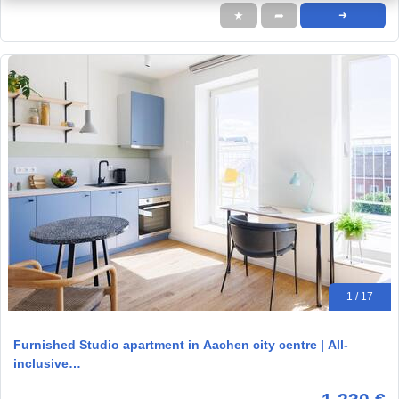
★
➦
➜
1 / 17
Furnished Studio apartment in Aachen city centre | All-
inclusive…