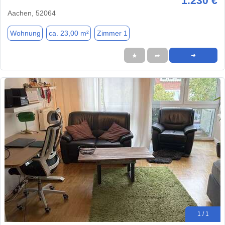
1.230 €
Aachen, 52064
Wohnung
ca. 23,00 m²
Zimmer 1
★
➦
➜
1 / 1