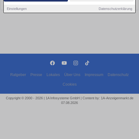
bald wieder vorbei!
Einstellungen
Datenschutzerklärung
Ratgeber
Presse
Lokales
Über Uns
Impressum
Datenschutz
Cookies
Copyright © 2000 - 2026 | 1A Infosysteme GmbH | Content by: 1A-Anzeigenmarkt.de
07.08.2026