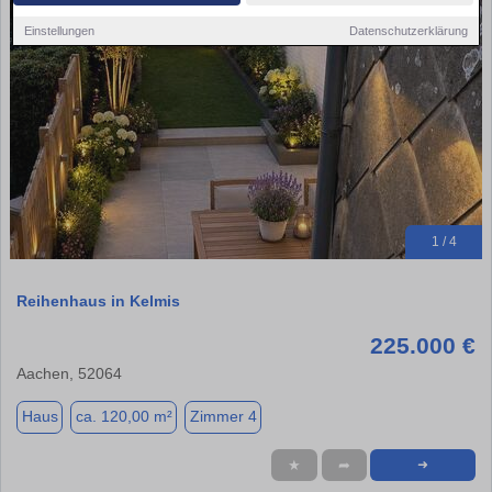
Einstellungen
Datenschutzerklärung
1 / 4
Reihenhaus in Kelmis
225.000 €
Aachen, 52064
Haus
ca. 120,00 m²
Zimmer 4
★
➦
➜