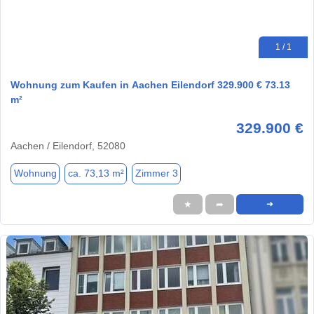
1 / 1
Wohnung zum Kaufen in Aachen Eilendorf 329.900 € 73.13
m²
329.900 €
Aachen / Eilendorf, 52080
Wohnung
ca. 73,13 m²
Zimmer 3
★
➦
➜