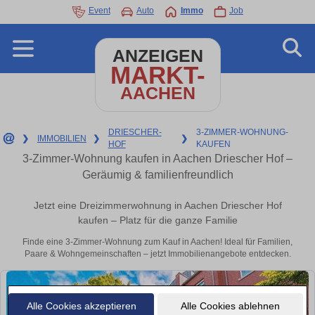
Event
Auto
Immo
Job
ANZEIGEN
MARKT-
AACHEN
DRIESCHER-
3-ZIMMER-WOHNUNG-
❯
IMMOBILIEN
❯
❯
HOF
KAUFEN
3-Zimmer-Wohnung kaufen in Aachen Driescher Hof –
Geräumig & familienfreundlich
Jetzt eine Dreizimmerwohnung in Aachen Driescher Hof
kaufen – Platz für die ganze Familie
Finde eine 3-Zimmer-Wohnung zum Kauf in Aachen! Ideal für Familien,
Paare & Wohngemeinschaften – jetzt Immobilienangebote entdecken.
Alle Cookies akzeptieren
Alle Cookies ablehnen