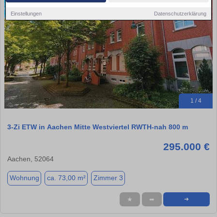
Einstellungen
Datenschutzerklärung
1 / 4
3-Zi ETW in Aachen Mitte Westviertel RWTH-nah 800 m
295.000 €
Aachen, 52064
Wohnung
ca. 73,00 m²
Zimmer 3
★
➦
➜