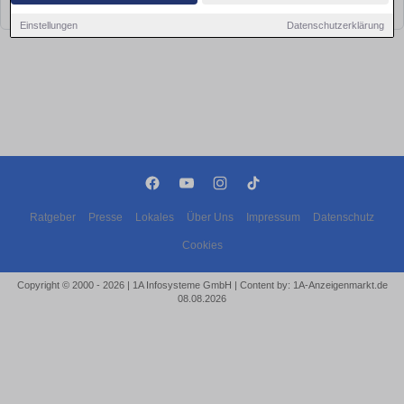
bald wieder vorbei!
Einstellungen
Datenschutzerklärung
Ratgeber
Presse
Lokales
Über Uns
Impressum
Datenschutz
Cookies
Copyright © 2000 - 2026 | 1A Infosysteme GmbH | Content by: 1A-Anzeigenmarkt.de
08.08.2026