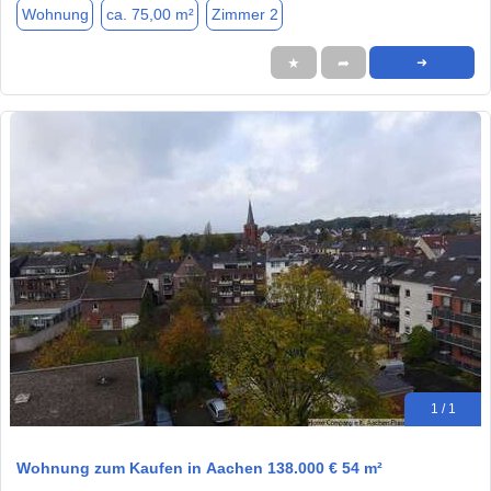
Wohnung
ca. 75,00 m²
Zimmer 2
★
➦
➜
1 / 1
Wohnung zum Kaufen in Aachen 138.000 € 54 m²