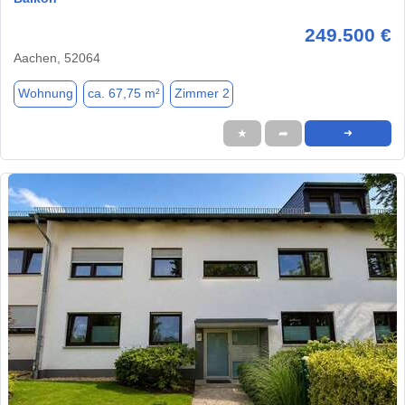
249.500 €
Aachen, 52064
Wohnung
ca. 67,75 m²
Zimmer 2
★
➦
➜