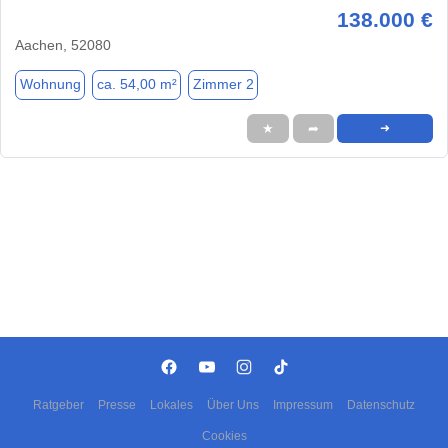
138.000 €
Aachen, 52080
Wohnung
ca. 54,00 m²
Zimmer 2
★
➦
➜
Ratgeber
Presse
Lokales
Über Uns
Impressum
Datenschutz
Cookies