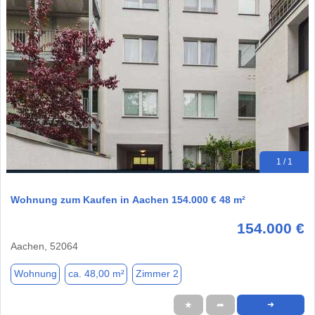
1 / 1
Wohnung zum Kaufen in Aachen 154.000 € 48 m²
154.000 €
Aachen, 52064
Wohnung
ca. 48,00 m²
Zimmer 2
★
➦
➜