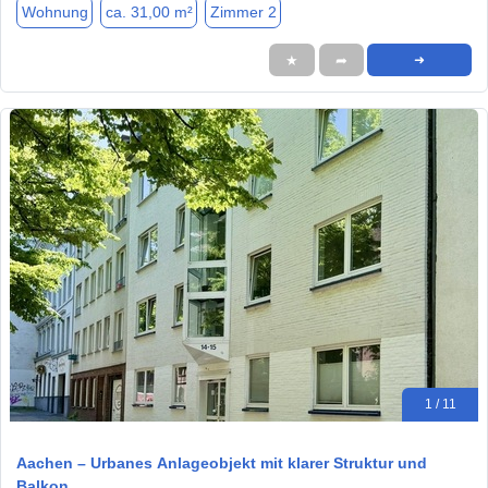
Wohnung
ca. 31,00 m²
Zimmer 2
★
➦
➜
1 / 11
Aachen – Urbanes Anlageobjekt mit klarer Struktur und
Balkon