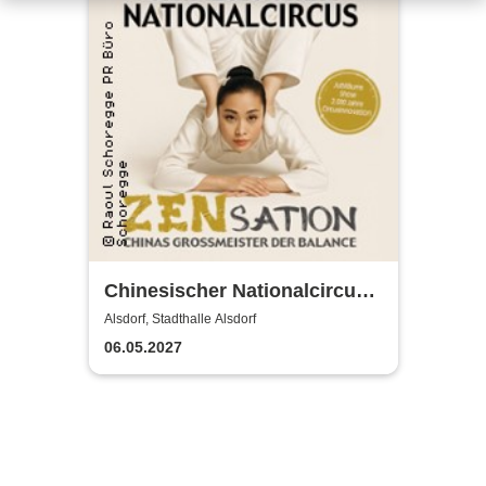
Chinesischer Nationalcircus -
ZENsation - Chinas
Alsdorf, Stadthalle Alsdorf
Grossmeister der Balance
06.05.2027