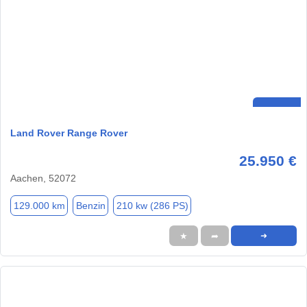
Land Rover Range Rover
25.950 €
Aachen, 52072
129.000 km
Benzin
210 kw (286 PS)
★
➦
➜