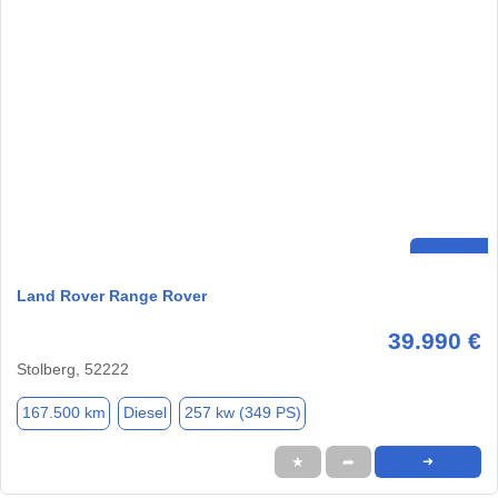
Land Rover Range Rover
39.990 €
Stolberg, 52222
167.500 km
Diesel
257 kw (349 PS)
★
➦
➜