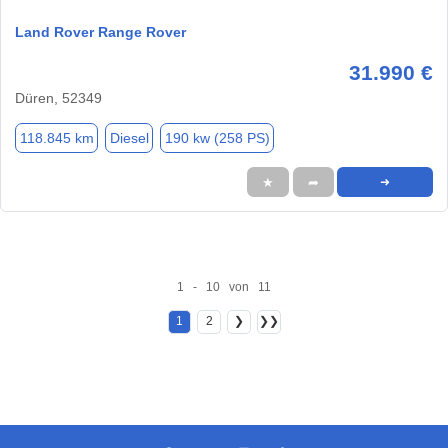
Land Rover Range Rover
31.990 €
Düren, 52349
118.845 km
Diesel
190 kw (258 PS)
★
➦
➜
1 - 10 von 11
1
2
❯
❯❯