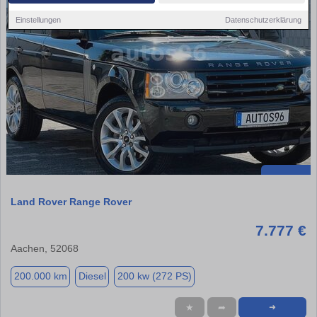
Einstellungen
Datenschutzerklärung
Land Rover Range Rover
7.777 €
Aachen, 52068
200.000 km
Diesel
200 kw (272 PS)
★
➦
➜