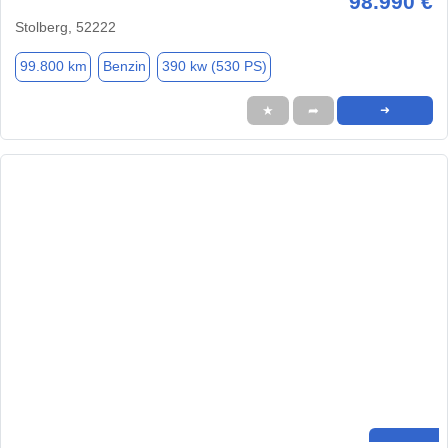
98.990 €
Stolberg, 52222
99.800 km
Benzin
390 kw (530 PS)
★
➦
➜