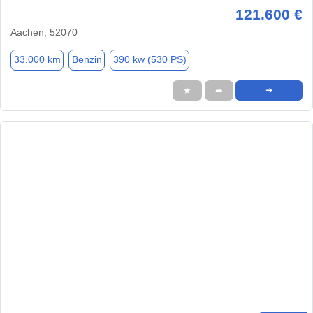
121.600 €
Aachen, 52070
33.000 km
Benzin
390 kw (530 PS)
★
➦
➜