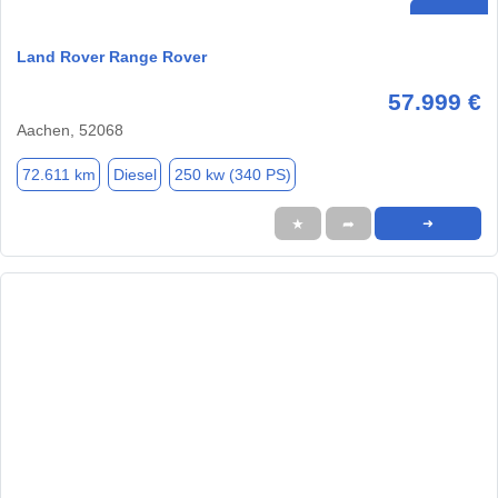
Land Rover Range Rover
57.999 €
Aachen, 52068
72.611 km
Diesel
250 kw (340 PS)
★
➦
➜