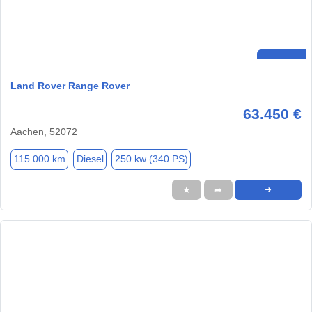
Land Rover Range Rover
63.450 €
Aachen, 52072
115.000 km
Diesel
250 kw (340 PS)
★
➦
➜