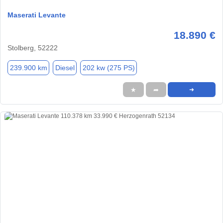
Maserati Levante
18.890 €
Stolberg, 52222
239.900 km
Diesel
202 kw (275 PS)
★
➦
➜