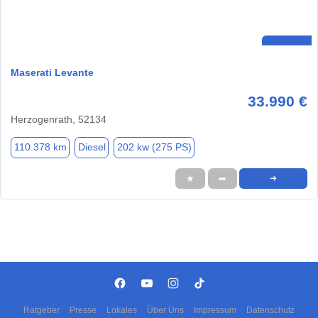
Maserati Levante
33.990 €
Herzogenrath, 52134
110.378 km
Diesel
202 kw (275 PS)
★
➦
➜
Ratgeber
Presse
Lokales
Über Uns
Impressum
Datenschutz