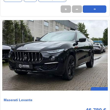
★
➦
➜
Maserati Levante
46.780 €