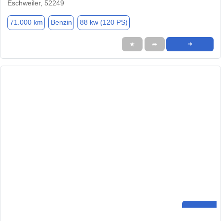
Eschweiler, 52249
71.000 km
Benzin
88 kw (120 PS)
★
➦
➜