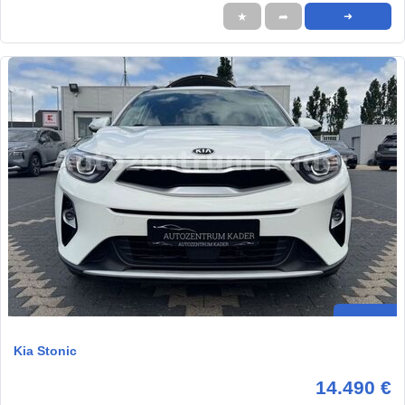
★
➦
➜
Kia Stonic
14.490 €