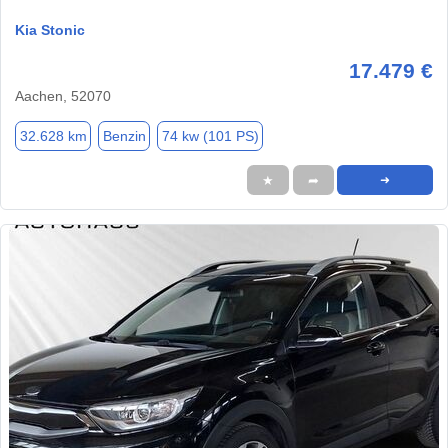
Kia Stonic
17.479 €
Aachen, 52070
32.628 km
Benzin
74 kw (101 PS)
★
➦
➜