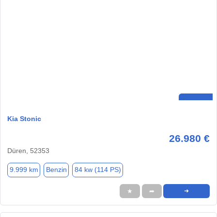
Kia Stonic
26.980 €
Düren, 52353
9.999 km
Benzin
84 kw (114 PS)
★
➦
➜