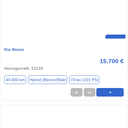
Kia Stonic
15.700 €
Herzogenrath, 52134
44.000 km
Hybrid (Benzin/Elekt
74 kw (101 PS)
★
➦
➜