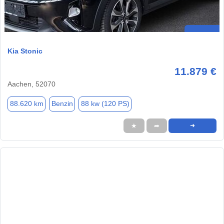
Kia Stonic
11.879 €
Aachen, 52070
88.620 km
Benzin
88 kw (120 PS)
★
➦
➜