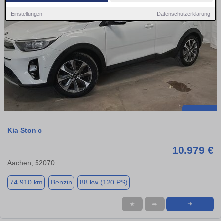
Einstellungen
Datenschutzerklärung
Kia Stonic
10.979 €
Aachen, 52070
74.910 km
Benzin
88 kw (120 PS)
★
➦
➜