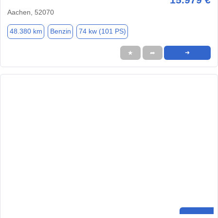
Aachen, 52070
48.380 km
Benzin
74 kw (101 PS)
★
➦
➜