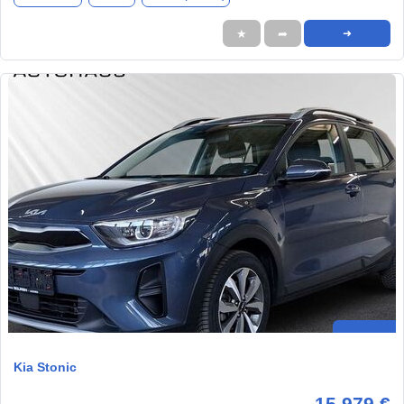
★
➦
➜
Kia Stonic
15.979 €