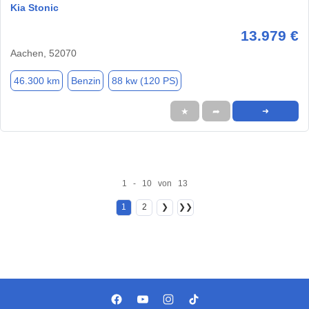
Kia Stonic
13.979 €
Aachen, 52070
46.300 km
Benzin
88 kw (120 PS)
★
➦
➜
1 - 10 von 13
1
2
❯
❯❯