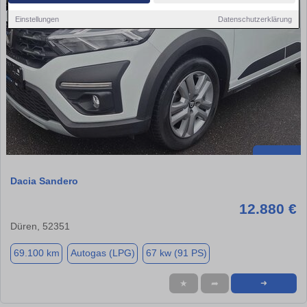
Einstellungen
Datenschutzerklärung
Dacia Sandero
12.880 €
Düren, 52351
69.100 km
Autogas (LPG)
67 kw (91 PS)
★
➦
➜