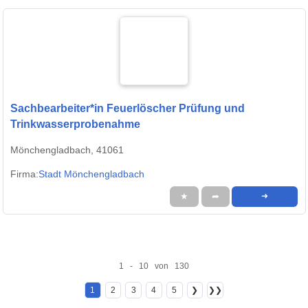
Sachbearbeiter*in Feuerlöscher Prüfung und
Trinkwasserprobenahme
Mönchengladbach, 41061
Firma:
Stadt Mönchengladbach
★
➦
➜
1 - 10 von 130
1
2
3
4
5
❯
❯❯