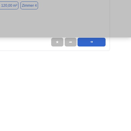
. 120,00 m²
Zimmer 4
★
➦
➜