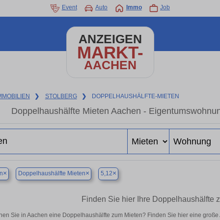
Event
Auto
Immo
Job
ANZEIGEN
MARKT-
AACHEN
MMOBILIEN
❯
STOLBERG
❯
DOPPELHAUSHÄLFTE-MIETEN
Doppelhaushälfte Mieten Aachen - Eigentumswohnung
×
×
×
n
Doppelhaushälfte Mieten
5,12
Finden Sie hier Ihre Doppelhaushälfte 
en Sie in Aachen eine Doppelhaushälfte zum Mieten? Finden Sie hier eine große