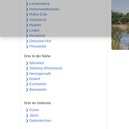
❯ Laurensberg
❯ Hohenwaldhausen
❯ Rothe Erde
❯ Schönforst
❯ Haaren
❯ Lintert
❯ Richterich
❯ Driescher Hof
❯ Preuswald
Orte in der Nähe
❯ Würselen
❯ Stolberg (Rheinland)
❯ Herzogenrath
❯ Alsdorf
❯ Eschweiler
❯ Baesweiler
Orte im Umkreis
❯ Düren
❯ Jülich
❯ Geilenkirchen