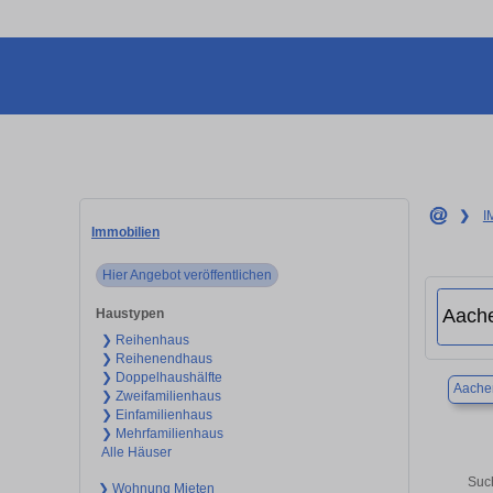
❯
I
Immobilien
Hier Angebot veröffentlichen
Haustypen
❯ Reihenhaus
❯ Reihenendhaus
❯ Doppelhaushälfte
Aache
❯ Zweifamilienhaus
❯ Einfamilienhaus
❯ Mehrfamilienhaus
Alle Häuser
Such
❯ Wohnung Mieten