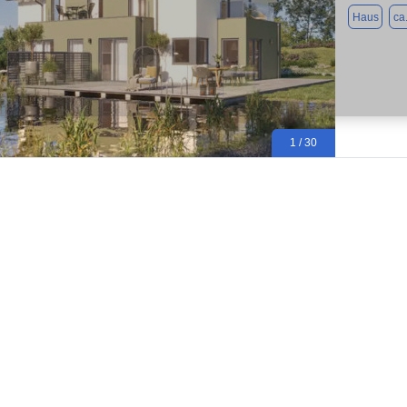
Haus
ca
1 / 30