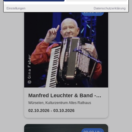
Einstellungen
Datenschutzerklärung
19:00 Uhr
Manfred Leuchter & Band -
Unter fremden Himmeln - ein
Würselen, Kulturzentrum Altes Rathaus
Reiseleben
02.10.2026 - 03.10.2026