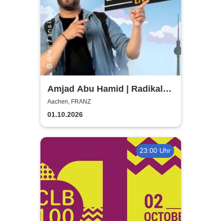
Amjad Abu Hamid | Radikal
Witzig
Aachen, FRANZ
01.10.2026
23:00 Uhr