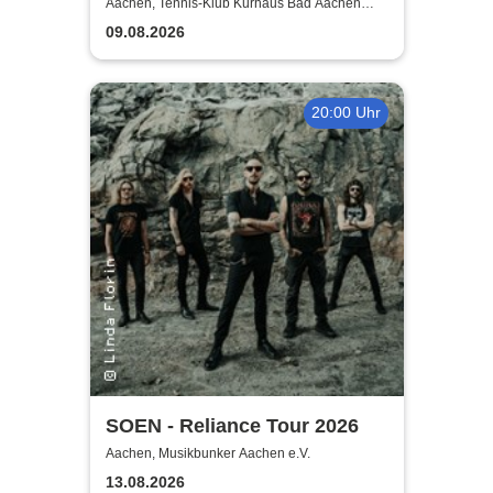
1. Bundesliga Tennis Herren
Aachen, Tennis-Klub Kurhaus Bad Aachen
1890/1932 e. V.
09.08.2026
20:00 Uhr
SOEN - Reliance Tour 2026
Aachen, Musikbunker Aachen e.V.
13.08.2026