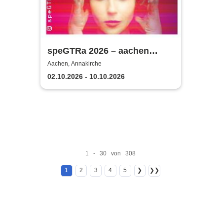
speGTRa 2026 – aachen
guitar festival SONIC
Aachen, Annakirche
SPECTRUM
02.10.2026 - 10.10.2026
1 - 30 von 308
1
2
3
4
5
❯
❯❯