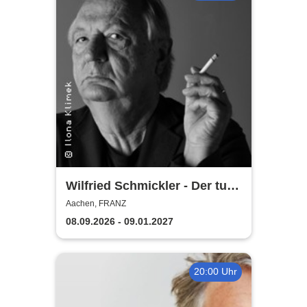
Wilfried Schmickler - Der tut's
noch
Aachen, FRANZ
08.09.2026 - 09.01.2027
20:00 Uhr