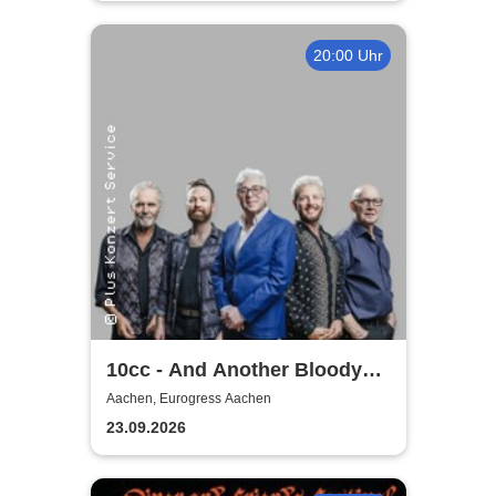
20:00 Uhr
10cc - And Another Bloody
Greatest Hits Tour
Aachen, Eurogress Aachen
23.09.2026