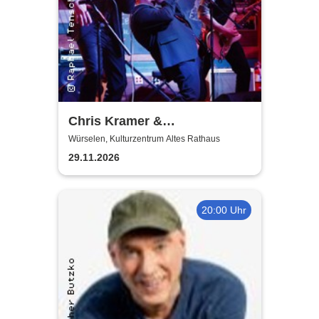
Chris Kramer &
Beatbox'n'Blues
Würselen, Kulturzentrum Altes Rathaus
29.11.2026
20:00 Uhr