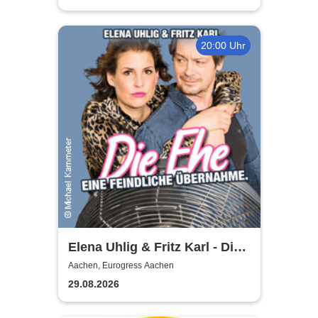
20:00 Uhr
Elena Uhlig & Fritz Karl - Die
Ehe - eine feindliche
Aachen, Eurogress Aachen
Übernahme
29.08.2026