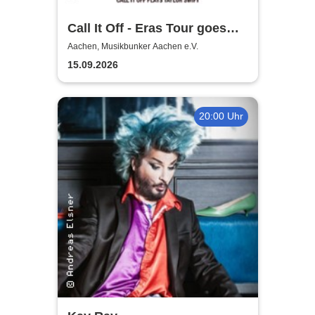
Call It Off - Eras Tour goes
poppunk - Germany 2026
Aachen, Musikbunker Aachen e.V.
15.09.2026
20:00 Uhr