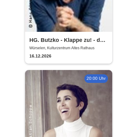
HG. Butzko - Klappe zu! - der
satirische Jahresrückblick
Würselen, Kulturzentrum Altes Rathaus
16.12.2026
20:00 Uhr