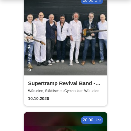
20:00 Uhr
Supertramp Revival Band -
Best of
Würselen, Städtisches Gymnasium Würselen
10.10.2026
20:00 Uhr