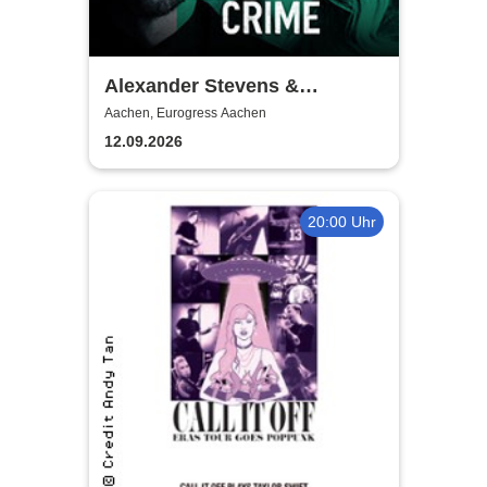
Alexander Stevens &
Jacqueline Belle - True Crime
Aachen, Eurogress Aachen
- Toxic Love
12.09.2026
20:00 Uhr