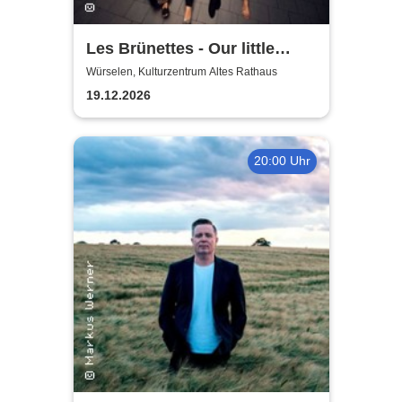
Les Brünettes - Our little
Christmas
Würselen, Kulturzentrum Altes Rathaus
19.12.2026
20:00 Uhr