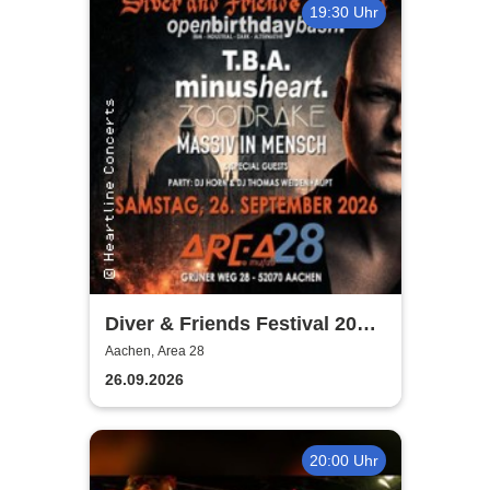
19:30 Uhr
Diver & Friends Festival 2026
- Open Birthday Bash
Aachen, Area 28
26.09.2026
20:00 Uhr