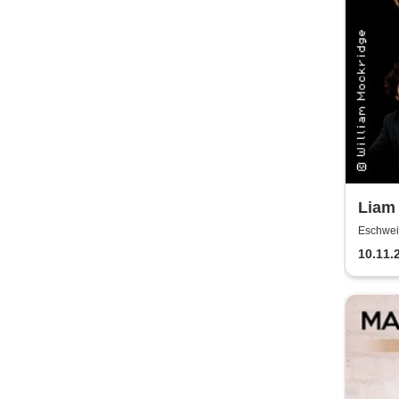
Liam 
STOR
Eschweil
Liede
10.11.