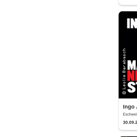
u. a.
Ingo
NER
Eschweil
30.09.