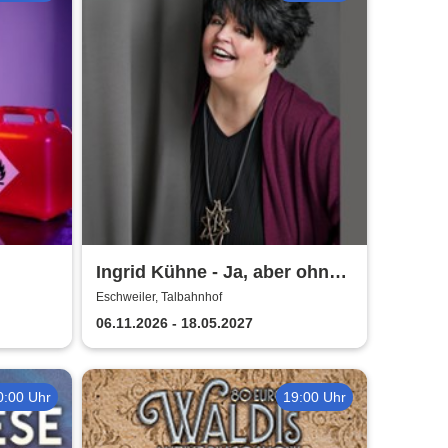
Ingrid Kühne - Ja, aber ohne
mich!
Eschweiler, Talbahnhof
06.11.2026 - 18.05.2027
0:00 Uhr
19:00 Uhr