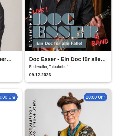
her
Doc Esser - Ein Doc für alle
Fälle
Eschweiler, Talbahnhof
09.12.2026
0:00 Uhr
20:00 Uhr