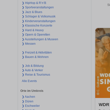
❯ HipHop & R’n‘B
Si
❯ Sportveranstaltungen
❯ Jazz & Blues
❯ Schlager & Volksmusik
❯ Kinderveranstaltungen
❯ Klassische Konzerte
❯ Hard & Heavy
❯ Opern & Operetten
❯ Ausstellungen & Museen
❯ Messen
❯ Freizeit & Aktivitäten
❯ Bauen & Wohnen
❯ Job & Bildung
❯ Auto & Verker
❯ Reise & Tourismus
Alle Events
Orte im Umkreis
❯ Aachen
❯ Düren
WDR 4
❯ Eschweiler