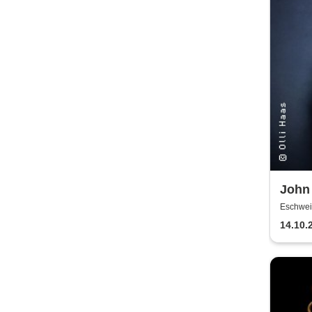
John 
im Do
Eschweil
14.10.