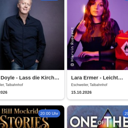
Doyle - Lass die Kirche
Lara Ermer - Leicht
rf
entflammbar
er, Talbahnhof
Eschweiler, Talbahnhof
2026
15.10.2026
20:00 Uhr
2