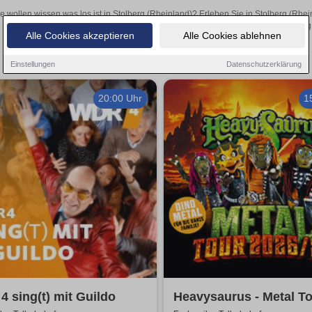
e wollen wissen was los ist in Stolberg (Rheinland)? Erleben Sie in Stolberg (Rhe
inspirierende Theateraufführungen oder aufregende Veranstaltungen in Stolberg (
Alle Cookies akzeptieren
Alle Cookies ablehnen
Einstellungen
Datenschutzerklärung
20:00 Uhr
1
 sing(t) mit Guildo
Heavysaurus - Metal T