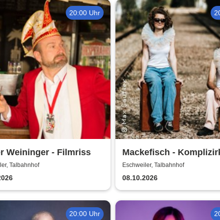
20:00 Uhr
2
r Weininger - Filmriss
Mackefisch - Komplizir
er, Talbahnhof
Eschweiler, Talbahnhof
2026
08.10.2026
20:00 Uhr
2