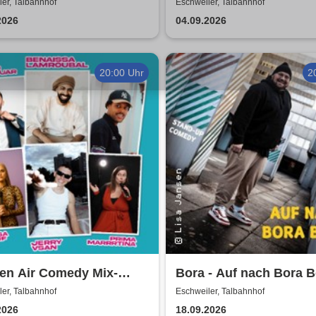
2026/27
er, Talbahnhof
Eschweiler, Talbahnhof
2026
04.09.2026
20:00 Uhr
2
en Air Comedy Mix-
Bora - Auf nach Bora B
- Khalid Bounouar,
er, Talbahnhof
Eschweiler, Talbahnhof
issa Lamroubal, Abeku
2026
18.09.2026