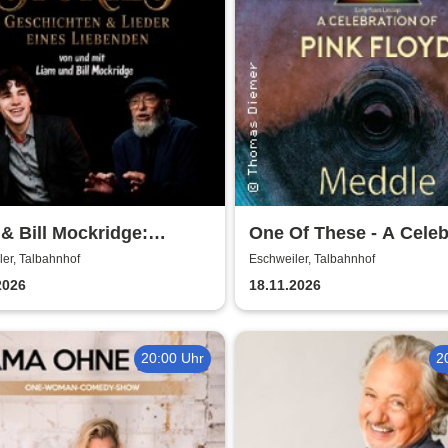
& Bill Mockridge:
One Of These - A Celeb
IES - Geschichten &
of Pink Floyd / Early Ye
er, Talbahnhof
Eschweiler, Talbahnhof
r eines Liebenden
Meddle
2026
18.11.2026
20:00 Uhr
2