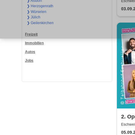
❯ Alsdorf
Eschweil
❯ Herzogenrath
03.09.
❯ Würselen
❯ Jülich
❯ Geilenkirchen
Freizeit
Immobilien
Autos
Jobs
2. Op
Show 
Eschweil
Bena
05.09.