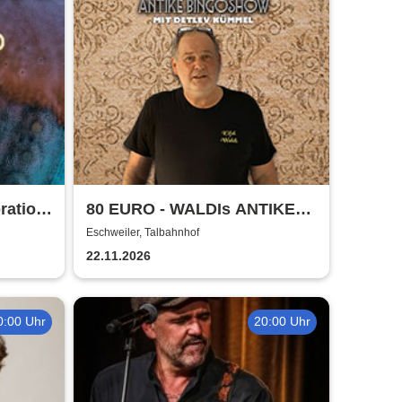
ration
80 EURO - WALDIs ANTIKE
ars:
BINGOSHOW
Eschweiler, Talbahnhof
22.11.2026
0:00 Uhr
20:00 Uhr