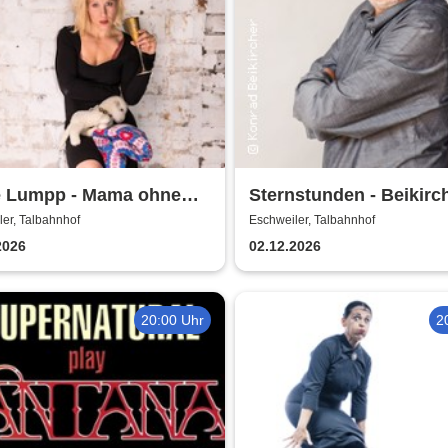
e Lumpp - Mama ohne
Sternstunden - Beikirc
und seine
er, Talbahnhof
Eschweiler, Talbahnhof
Dezembergeschichten
2026
02.12.2026
20:00 Uhr
2