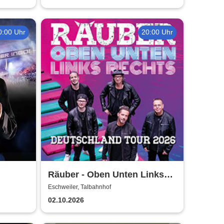
0:00 Uhr
20:00 Uhr
Räuber - Oben Unten Links
Rechts
Eschweiler, Talbahnhof
02.10.2026