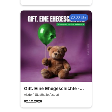
20:00 Uhr
Gift. Eine Ehegeschichte -
Grenzlandtheater Aachen
Alsdorf, Stadthalle Alsdorf
02.12.2026