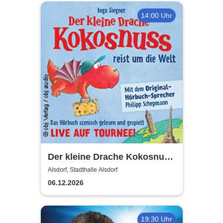
14:00 Uhr
Der kleine Drache Kokosnuss
- reist um die Welt
Alsdorf, Stadthalle Alsdorf
06.12.2026
19:30 Uhr