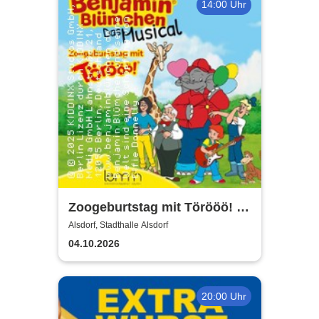
14:00 Uhr
Zoogeburtstag mit Törööö! -
Benjamin Blümchen
Alsdorf, Stadthalle Alsdorf
04.10.2026
20:00 Uhr