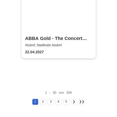
ABBA Gold - The Concert
Show #Emotion
Alsdorf, Stadthalle Alsdorf
22.04.2027
1 - 30 von 309
1
2
3
4
5
❯
❯❯