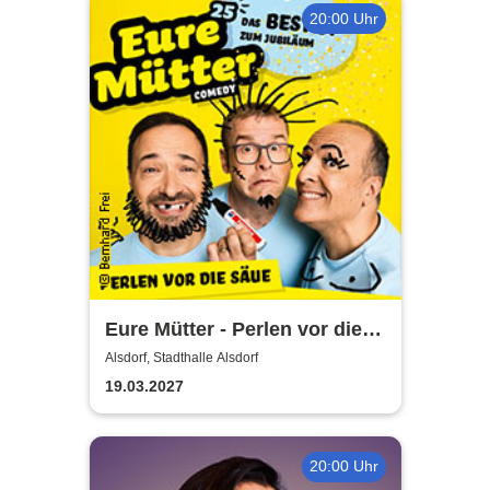
20:00 Uhr
Eure Mütter - Perlen vor die
Säue - Das Best Of zum
Alsdorf, Stadthalle Alsdorf
Jubiläum
19.03.2027
20:00 Uhr