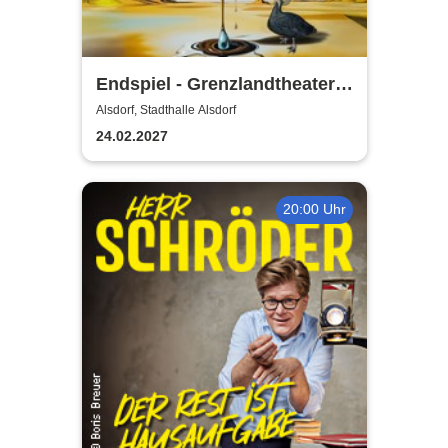
Endspiel - Grenzlandtheater
Aachen
Alsdorf, Stadthalle Alsdorf
24.02.2027
20:00 Uhr