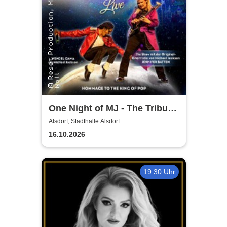
One Night of MJ - The Tribute
to The King of Pop!
Alsdorf, Stadthalle Alsdorf
16.10.2026
19:30 Uhr