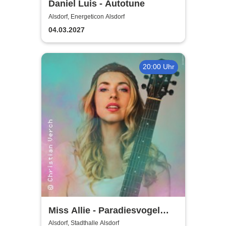
Daniel Luis - Autotune
Alsdorf, Energeticon Alsdorf
04.03.2027
20:00 Uhr
Miss Allie - Paradiesvogel
Tour
Alsdorf, Stadthalle Alsdorf