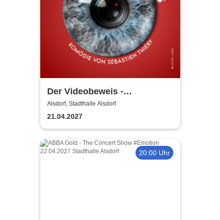
Der Videobeweis -
Grenzlandtheater Aachen
Alsdorf, Stadthalle Alsdorf
21.04.2027
20:00 Uhr