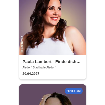
Paula Lambert - Finde dich
gut, sonst findet dich keiner
Alsdorf, Stadthalle Alsdorf
20.04.2027
20:00 Uhr