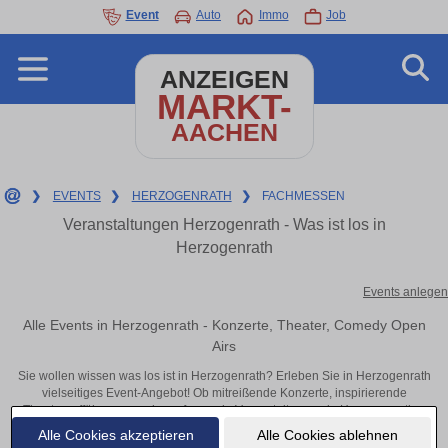
Event
Auto
Immo
Job
ANZEIGEN
MARKT-
AACHEN
❯
EVENTS
❯
HERZOGENRATH
❯
FACHMESSEN
Veranstaltungen Herzogenrath - Was ist los in
Herzogenrath
Events anlegen
Alle Events in Herzogenrath - Konzerte, Theater, Comedy Open
Airs
Sie wollen wissen was los ist in Herzogenrath? Erleben Sie in Herzogenrath
vielseitiges Event-Angebot! Ob mitreißende Konzerte, inspirierende
Theateraufführungen oder aufregende Veranstaltungen in Herzogenrath –
hier finden alles im Überblick und Tickets.
Alle Cookies akzeptieren
Alle Cookies ablehnen