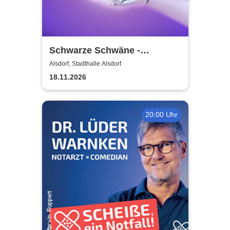
Schwarze Schwäne -
Grenzlandtheater Aachen
Alsdorf, Stadthalle Alsdorf
18.11.2026
20:00 Uhr