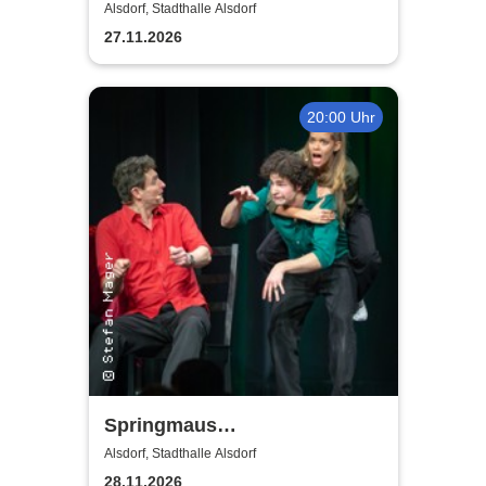
Leben, seine Liebe, seine
Alsdorf, Stadthalle Alsdorf
Musik! Konzerte 2026
27.11.2026
20:00 Uhr
Springmaus
Improvisationstheater - Merry
Alsdorf, Stadthalle Alsdorf
Christmaus
28.11.2026