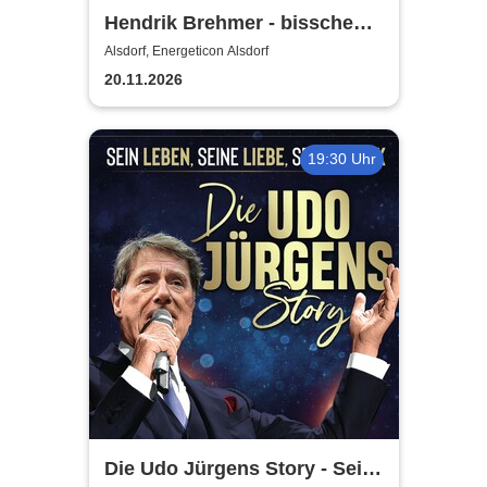
Hendrik Brehmer - bisschen
reingesteigert
Alsdorf, Energeticon Alsdorf
20.11.2026
19:30 Uhr
Die Udo Jürgens Story - Sein