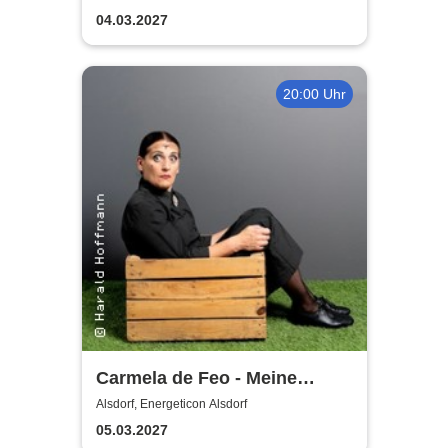
04.03.2027
20:00 Uhr
Carmela de Feo - Meine
besten Knaller
Alsdorf, Energeticon Alsdorf
05.03.2027