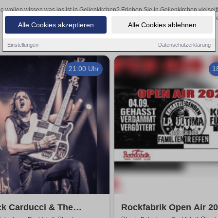
ie wollen wissen was los ist in Geilenkirchen? Erleben Sie in Geilenkirchen vielse
Theateraufführungen oder aufregende Veranstaltungen in Geilenkirchen 
Alle Cookies akzeptieren
Alle Cookies ablehnen
Einstellungen
Datenschutzerklärung
21:00 Uhr
1
ck Carducci & The
Rockfabrik Open Air 2