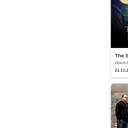
The 
Übach-P
Palenbe
21.11.