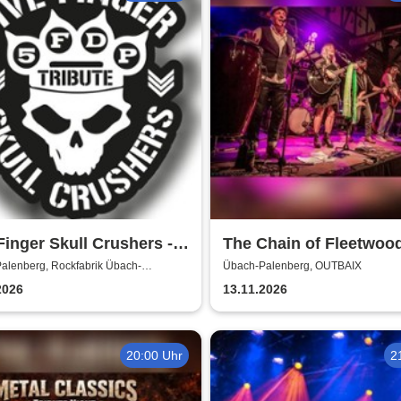
Finger Skull Crushers -
The Chain of Fleetwoo
The Music of Fleetwoo
alenberg, Rockfabrik Übach-
Übach-Palenberg, OUTBAIX
rg
2026
13.11.2026
20:00 Uhr
2