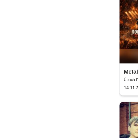
Metal
Vol. 
Übach-P
Palenbe
14.11.