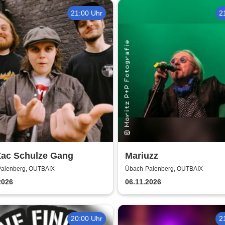
21:00 Uhr
2
Zac Schulze Gang
Mariuzz
alenberg, OUTBAIX
Übach-Palenberg, OUTBAIX
2026
06.11.2026
20:00 Uhr
2