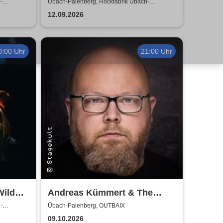
Tributes to Simple Minds, U2
-
Übach-Palenberg, Rockfabrik Übach-
Palenberg
& Talk Talk
12.09.2026
0:00 Uhr
21:00 Uhr
Wild
Andreas Kümmert & The
Electric Circus
-
Übach-Palenberg, OUTBAIX
09.10.2026