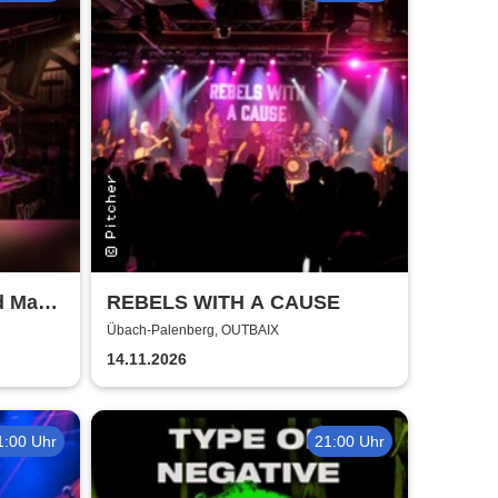
d Mac -
REBELS WITH A CAUSE
d Mac
Übach-Palenberg, OUTBAIX
14.11.2026
1:00 Uhr
21:00 Uhr