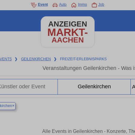
Event
Auto
Immo
Job
ANZEIGEN
MARKT-
AACHEN
VENTS
❯
GEILENKIRCHEN
❯
FREIZEIT-ERLEBNISPARKS
Veranstaltungen Geilenkirchen - Was is
×
kirchen
Alle Events in Geilenkirchen - Konzerte, T