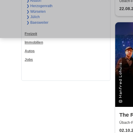
Fanta
❯ Alsdorf
Übach-P
❯ Herzogenrath
Palenbe
22.08.
❯ Würselen
❯ Jülich
❯ Baesweiler
Freizeit
Immobilien
Autos
Jobs
The R
Übach-P
02.10.