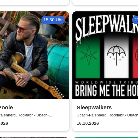
15:30 Uhr
2
Poole
Sleepwalkers
alenberg, Rockfabrik Übach-
Übach-Palenberg, Rockfabrik Übach
rg
Palenberg
2026
16.10.2026