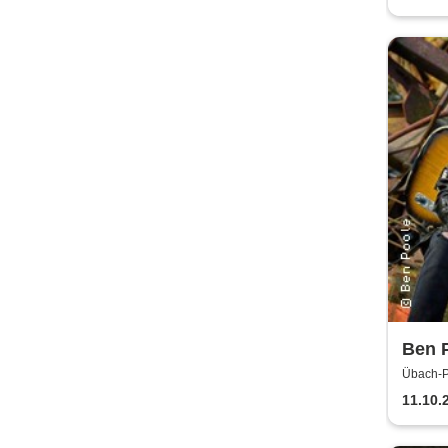
Ben 
Übach-P
Palenbe
11.10.