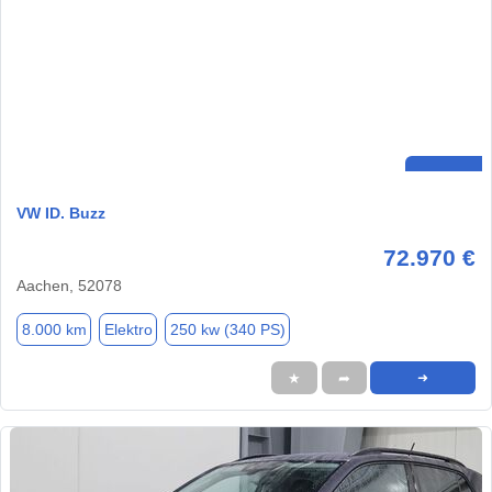
VW ID. Buzz
72.970 €
Aachen, 52078
8.000 km
Elektro
250 kw (340 PS)
★
➦
➜