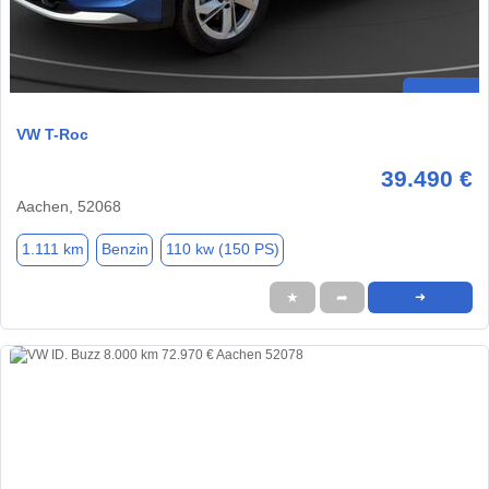
VW T-Roc
39.490 €
Aachen, 52068
1.111 km
Benzin
110 kw (150 PS)
★
➦
➜