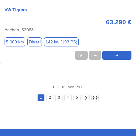
VW Tiguan
63.290 €
Aachen, 52068
5.000 km
Diesel
142 kw (193 PS)
★
➦
➜
1 - 10 von 500
1
2
3
4
5
❯
❯❯