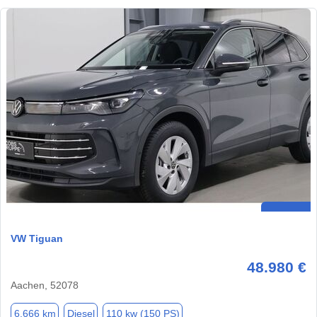
VW Tiguan
48.980 €
Aachen, 52078
6.666 km
Diesel
110 kw (150 PS)