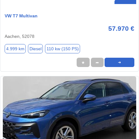
VW T7 Multivan
57.970 €
Aachen, 52078
4.999 km
Diesel
110 kw (150 PS)
★
➦
➜