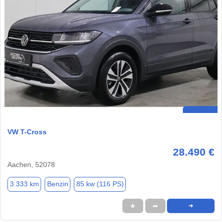
VW T-Cross
28.490 €
Aachen, 52078
3.333 km
Benzin
85 kw (116 PS)
★
➦
➜