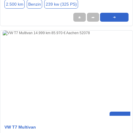
2.500 km
Benzin
239 kw (325 PS)
★
➦
➜
VW T7 Multivan