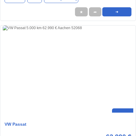
★
➦
➜
VW Passat