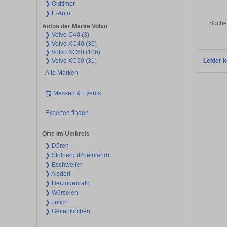
❯ Oldtimer
❯ E-Auto
Suche
Autos der Marke Volvo
❯ Volvo C40 (3)
❯ Volvo XC40 (36)
❯ Volvo XC60 (106)
❯ Volvo XC90 (31)
Leider k
Alle Marken
Messen & Events
Experten finden
Orte im Umkreis
❯ Düren
❯ Stolberg (Rheinland)
❯ Eschweiler
❯ Alsdorf
❯ Herzogenrath
❯ Würselen
❯ Jülich
❯ Geilenkirchen