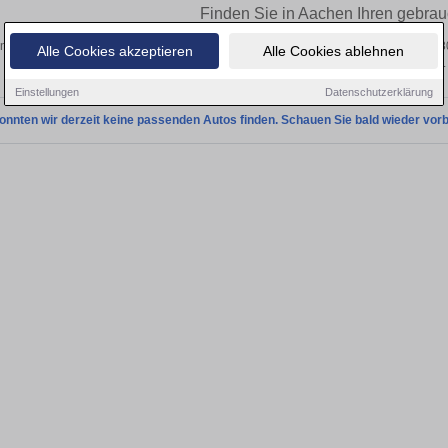
Finden Sie in Aachen Ihren gebra
n Sie in Aachen einen Volvo S80 Gebrauchtwagen? Entdecken Sie gebrauchte S80
Alle Cookies akzeptieren
Alle Cookies ablehnen
privat und vom Händler.
Einstellungen
Datenschutzerklärung
onnten wir derzeit keine passenden Autos finden. Schauen Sie bald wieder vorb