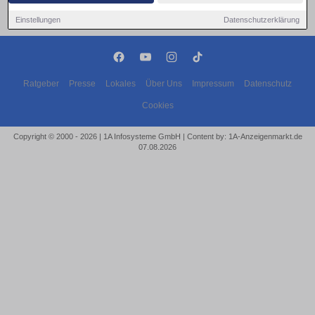
Einstellungen
Datenschutzerklärung
Ratgeber
Presse
Lokales
Über Uns
Impressum
Datenschutz
Cookies
Copyright © 2000 - 2026 | 1A Infosysteme GmbH | Content by: 1A-Anzeigenmarkt.de
07.08.2026