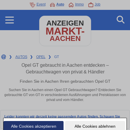
Event
Auto
Immo
Job
ANZEIGEN
MARKT-
AACHEN
❯
AUTOS
❯
OPEL
❯
GT
Opel GT gebraucht in Aachen entdecken –
Gebrauchtwagen von privat & Händler
Finden Sie in Aachen Ihren gebrauchten Opel GT
Suchen Sie in Aachen einen Opel GT Gebrauchtwagen? Entdecken Sie
gebrauchte GT von GT in verschiedenen Ausführungen und Preisklassen von
privat und vom Händler.
Leider konnten wir derzeit keine passenden Autos finden. Schauen Sie
bald wieder vorbei!
Alle Cookies akzeptieren
Alle Cookies ablehnen