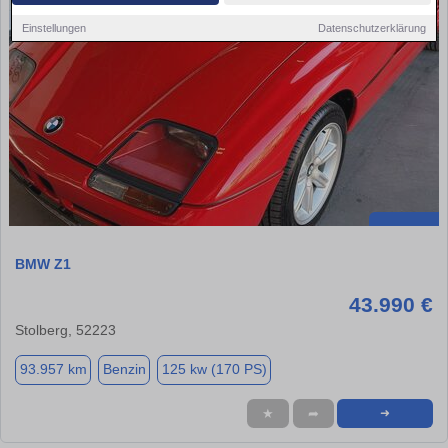
Einstellungen
Datenschutzerklärung
BMW Z1
43.990 €
Stolberg, 52223
93.957 km
Benzin
125 kw (170 PS)
★
➦
➜