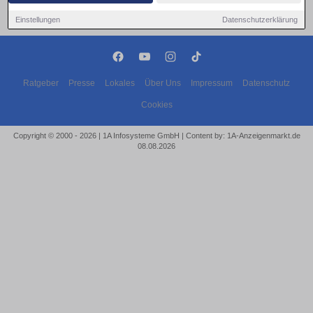
Einstellungen
Datenschutzerklärung
Ratgeber
Presse
Lokales
Über Uns
Impressum
Datenschutz
Cookies
Copyright © 2000 - 2026 | 1A Infosysteme GmbH | Content by: 1A-Anzeigenmarkt.de
08.08.2026