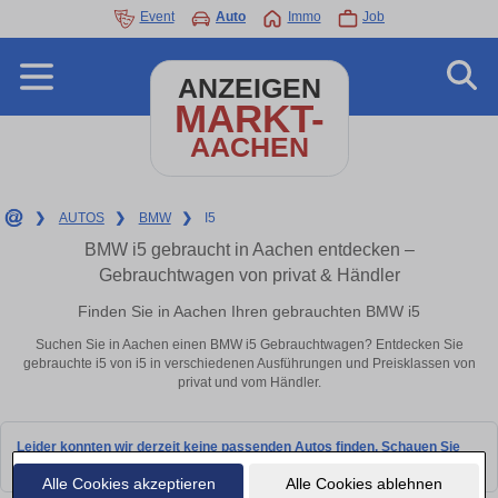
Event
Auto
Immo
Job
ANZEIGEN
MARKT-
AACHEN
❯
AUTOS
❯
BMW
❯
I5
BMW i5 gebraucht in Aachen entdecken –
Gebrauchtwagen von privat & Händler
Finden Sie in Aachen Ihren gebrauchten BMW i5
Suchen Sie in Aachen einen BMW i5 Gebrauchtwagen? Entdecken Sie
gebrauchte i5 von i5 in verschiedenen Ausführungen und Preisklassen von
privat und vom Händler.
Leider konnten wir derzeit keine passenden Autos finden. Schauen Sie
bald wieder vorbei!
Alle Cookies akzeptieren
Alle Cookies ablehnen