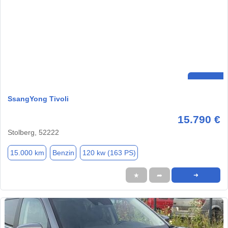
SsangYong Tivoli
15.790 €
Stolberg, 52222
15.000 km
Benzin
120 kw (163 PS)
★
➦
➜