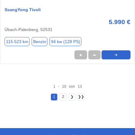
SsangYong Tivoli
5.990 €
Übach-Palenberg, 52531
115.523 km
Benzin
94 kw (128 PS)
★
➦
➜
1 - 10 von 13
1
2
❯
❯❯