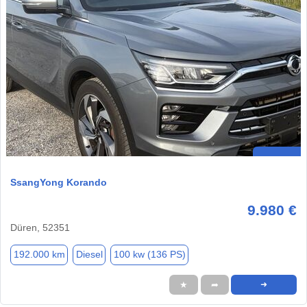
SsangYong Korando
9.980 €
Düren, 52351
192.000 km
Diesel
100 kw (136 PS)
★
➦
➜