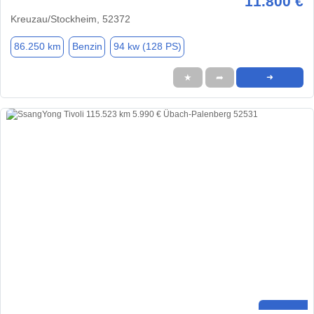
11.800 €
Kreuzau/Stockheim, 52372
86.250 km
Benzin
94 kw (128 PS)
★
➦
➜