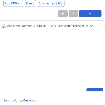
103.000 km
Diesel
149 kw (203 PS)
★
➦
➜
SsangYong Korando