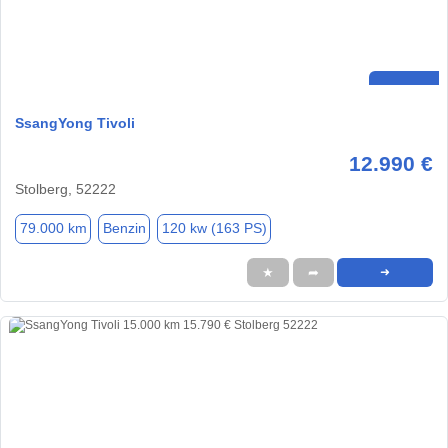
SsangYong Tivoli
12.990 €
Stolberg, 52222
79.000 km
Benzin
120 kw (163 PS)
★
➦
➜