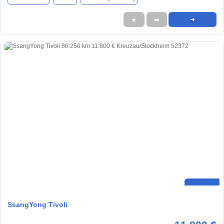
★
➦
➜
SsangYong Tivoli