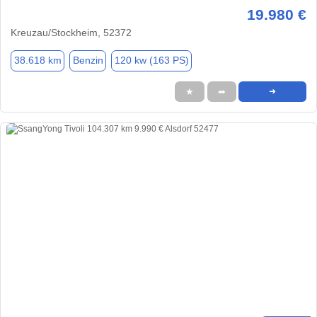
19.980 €
Kreuzau/Stockheim, 52372
38.618 km
Benzin
120 kw (163 PS)
★
➦
➜