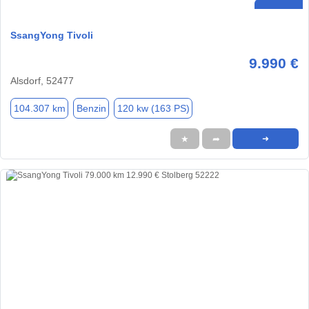
SsangYong Tivoli
9.990 €
Alsdorf, 52477
104.307 km
Benzin
120 kw (163 PS)
★
➦
➜