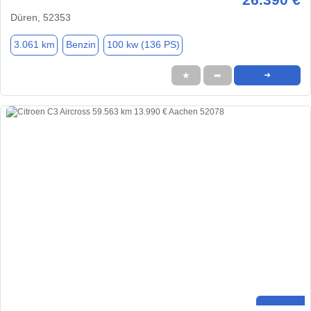
Düren, 52353
3.061 km
Benzin
100 kw (136 PS)
★
➦
➜