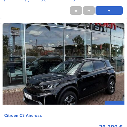
★
➦
➜
Citroen C3 Aircross
26.390 €