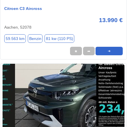
Citroen C3 Aircross
13.990 €
Aachen, 52078
59.563 km
Benzin
81 kw (110 PS)
★
➦
➜